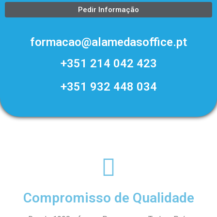
formacao@alamedasoffice.pt
+351 214 042 423
+351 932 448 034
Compromisso de Qualidade