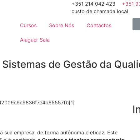
+351 214 042 423
+351 ‭9
custo de chamada local
Cursos
Sobre Nós
Contactos
Aluguer Sala
e Sistemas de Gestão da Qual
I
 na sua empresa, de forma autónoma e eficaz. Este
5 e é destinado a
Quadros e técnicos responsáveis