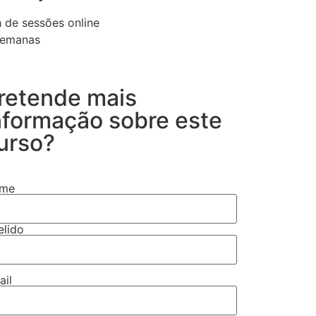
 de sessões online
semanas
retende mais
nformação sobre este
urso?
me
elido
ail