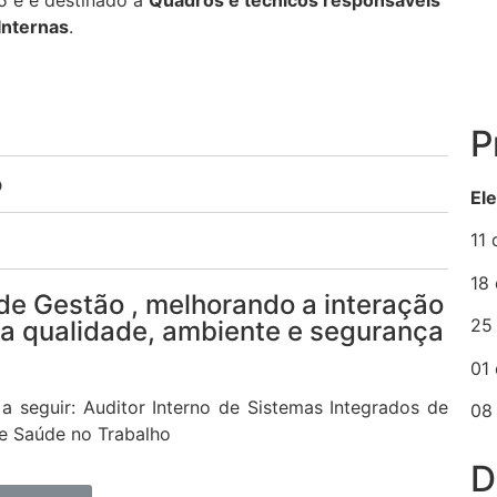
Internas
.
P
o
El
11
18
de Gestão , melhorando a interação
25
 da qualidade, ambiente e segurança
01
 a seguir: Auditor Interno de Sistemas Integrados de
08
e Saúde no Trabalho
D