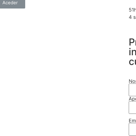
Aceder
51h
4 
P
i
c
No
Ap
Em