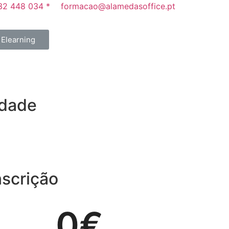
32 448 034‬ *
formacao@alamedasoffice.pt
Elearning
idade
nscrição
0
€